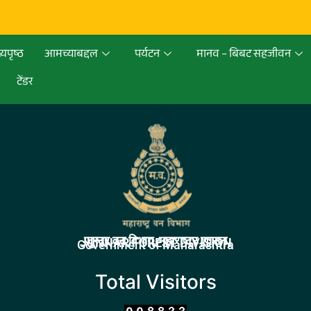
्यपृष्ठ
आमच्याबद्दल
पर्यटन
मानव – बिबट सहजीवन
टेंडर
जुन्नर वन विभाग, महाराष्ट्र शासन
JUNNAR FOREST DIVISION
Government of Maharashtra
Total Visitors