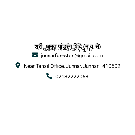
श्री. अमृत पांडुरंग शिंदे (म.व.से)
सहाय्यक वनसंरक्षक, जुन्नर
junnarforestdn@gmail.com
Near Tahsil Office, Junnar, Junnar - 410502
02132222063