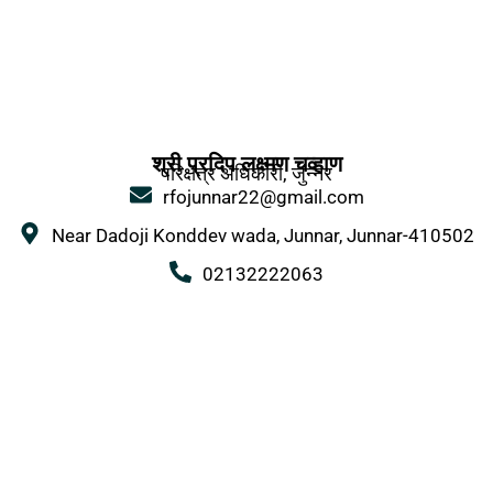
श्री प्रदिप लक्ष्मण चव्हाण
परिक्षेत्र अधिकारी, जुन्नर
rfojunnar22@gmail.com
Near Dadoji Konddev wada, Junnar, Junnar-410502
02132222063