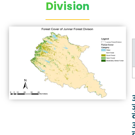
Division
ज
व