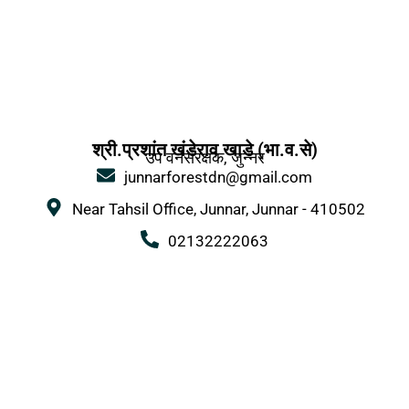
श्री.प्रशांत खंडेराव खाडे (भा.व.से)
उप वनसंरक्षक, जुन्नर
junnarforestdn@gmail.com
Near Tahsil Office, Junnar, Junnar - 410502
02132222063