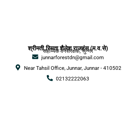
श्रीमती.स्मिता शैलेश राजहंस (म.व.से)
सहाय्यक वनसंरक्षक, जुन्नर
junnarforestdn@gmail.com
Near Tahsil Office, Junnar, Junnar - 410502
02132222063