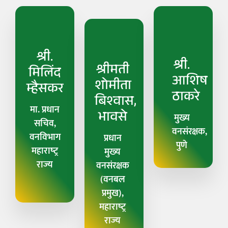
श्री.
श्री.
श्रीमती
मिलिंद
आशिष
शोमीता
म्हैसकर
ठाकरे
बिश्‍वास,
मा. प्रधान
भावसे
मुख्य
सचिव,
वनसंरक्षक,
वनविभाग
प्रधान
पुणे
महाराष्‍ट्र
मुख्‍य
राज्‍य
वनसंरक्षक
(वनबल
प्रमुख),
महाराष्‍ट्र
राज्‍य