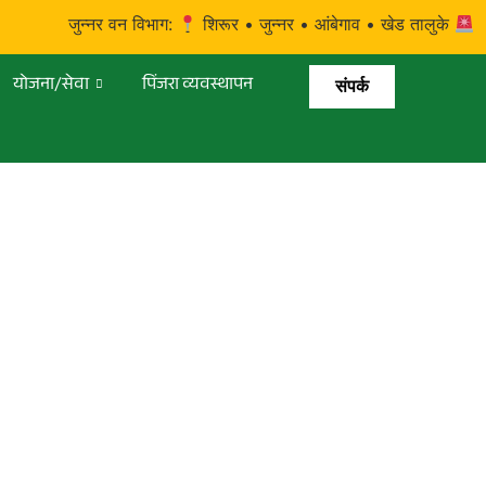
जुन्नर वन विभाग:
शिरूर • जुन्नर • आंबेगाव • खेड तालुके
टोल 
योजना/सेवा
पिंजरा व्यवस्थापन
संपर्क