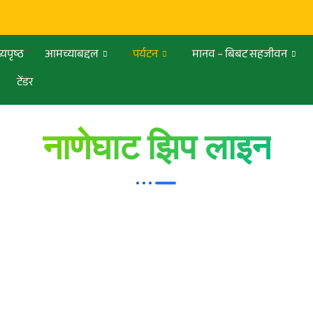
्यपृष्ठ
आमच्याबद्दल
पर्यटन
मानव – बिबट सहजीवन
टेंडर
नाणेघाट झिप लाइन