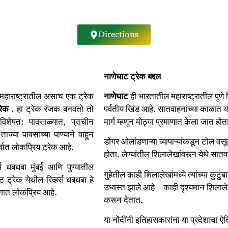
Directions
नाणेघाट
ट्रेक
बद्दल
. महाराष्ट्रातील असाच एक ट्रेक
नाणेघाट
ही भारतातील महाराष्ट्रातील पुणे 
रेक
. हा ट्रेक रंजक बनवतो तो
पर्वतीय खिंड आहे. सातवाहनांच्या काळात य
, विशेषत: पावसाळ्यात, प्राचीन
मार्ग म्हणून मोठ्या प्रमाणात केला जात हो
ज्या पावसाच्या पाण्याने वाहून
डोंगर ओलांडणाऱ्या व्यापाऱ्यांकडून टोल वस
सर्वात लोकप्रिय ट्रेक आहे.
होता. लेण्यांतील शिलालेखांवरून येथे सातव
हर्स धबधबा मुंबई आणि पुण्यातील
गुहेतील काही शिलालेखांमध्ये त्यांच्या क
ट ट्रेक येथील रिव्हर्स धबधबा हे
उध्वस्त झाले आहे – काही दृश्यमान शिल
भागात लोकप्रिय आहे.
करून देतात.
या नोंदींनी इतिहासकारांना या प्रदेशाच