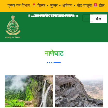
जुन्नर वन विभाग:
शिरूर • जुन्नर • आंबेगाव • खेड तालुके
टोल फ्री 
Government of Maharashtra
JUNNAR FOREST DIVISION
जुन्नर वन विभाग, महाराष्ट्र शासन
संपर्क
नाणेघाट