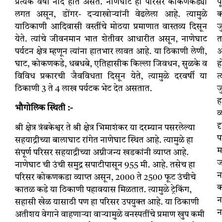
प्रत्येक वर्षी नोंद होत असते. नाणेघाट हा परिसर कोकणकड्या
पू
लगत असून, डोंगर- दऱ्याखोऱ्यांनी वेढलेला आहे. त्यामुळे
क
याठिकाणी आदिवासी वस्तींचे मोठया प्रमाणात वास्तव्य दिसून
जु
येते. त्यांचे जीवनमान भात शेतीवर आधारीत असून, नाणेघाट
त
पर्यटन क्षेत्र म्हणून त्यांना हातभार लावत आहे. या ठिकाणी लेणी,
घाट, कोकणकडे, धबधबे, एतिहासीक किल्ला जिवधन, सुळके व
ह
विविध प्रकारची जैवविधता दिसून येते, त्यामुळे दरवर्षी या
त
ठिकाणी 3 ते 4 लाख पर्यटक भेट देत असतात.
जु
ह
भौगोलिक स्थिती :-
व
द
श्री क्षेत्र त्रंबकेश्वर ते श्री क्षेत्र भिमाशंकर या दरम्यान पसरलेल्या
प
सहयाद्रीच्या बालाघाट रांगेत नाणेघाट स्थित आहे. त्यामुळे हा
म
संपूर्ण परिसर सहयाद्रीच्या अग्नीजन्य खडकांनी व्याप्त आहे.
ज
नाणेघाट ची उंची समुद्र सपाटीपासून 955 मी. आहे. तसेच हा
न
परिसर कोकणकडा व्याप्त असून, 2000 ते 2500 फूट उंचीचे
क
कातळ कडे या ठिकाणी पहावयास मिळतात. त्यामुळे ट्रेकिंग,
न
सहासी खेळ यासाठी पण हा परिसर उपयुक्त आहे. या ठिकाणी
न
अतीशय वेगाने वाहणाऱ्या वाऱ्यामुळे वनस्पतींचे प्रमाण खुप कमी