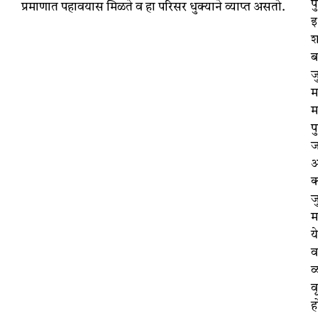
प
प्रमाणात पहावयास मिळते व हा परिसर धुक्याने व्याप्त असतो.
इ
श
ब
जु
म
म
प
ज
अ
क
जु
म
य
व
व
व
ह