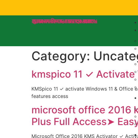
जुन्नर वन विभाग, महाराष्ट्र शासन
JUNNAR FOREST DIVISION
Government of Maharashtra
Category:
Uncate
kmspico 11 ✓ Activate
KMSpico 11 ✓ activate Windows 11 & Office ea
features access
microsoft office 2016 
Plus Full Access➤ Eas
Microsoft Office 2016 KMS Activator ✓ Activ