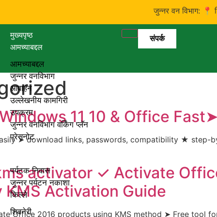
जुन्नर वन विभाग: 📍 शिरूर 
मुख्यपृष्ठ
संपर्क
आमच्याबद्दल
आमच्याबद्दल
जुन्नर वनविभाग
gorized
आवाहन
उल्लेखनीय कामगिरी
 Windows 11 10 & Office Fas
उपक्रम
जुन्नर वनविभाग वर्किंग प्लॅन
प्रेसनोट
sily ➤ download links, passwords, compatibility ★ step-by
पर्यटन
kms activator ✓ Activate Offi
पर्यटक निवास
जुन्नर पर्यटन नकाशा
y KMS Activation Guide
किल्ले
शिवनेरी
ate Office 2016 products using KMS method ➤ Free tool for