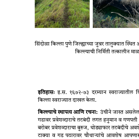
सिंदोळा किल्ला पुणे जिल्ह्याच्या जुन्नर तालुक्यात स्
किल्ल्याची निर्मिती तत्कालीन मा
इतिहासः
इ.स. १६७२-७३ दरम्यान स्वराज्यातील श
किल्ला स्वराज्यात दाखल केला.
किल्ल्याचे
स्थापत्य
आणि
रचना:
उंचीने जास्त असलेला
गडावर प्रवेशव्दाराचे तटबंदी लगत हनुमान व गणपती 
बरोबर प्रवेशव्दाराचा बुरुज, थोड्याफार तटबंदीचे अव
टाक्या व गड पठारावर चौथाऱ्यांचे आवशेष आपणास