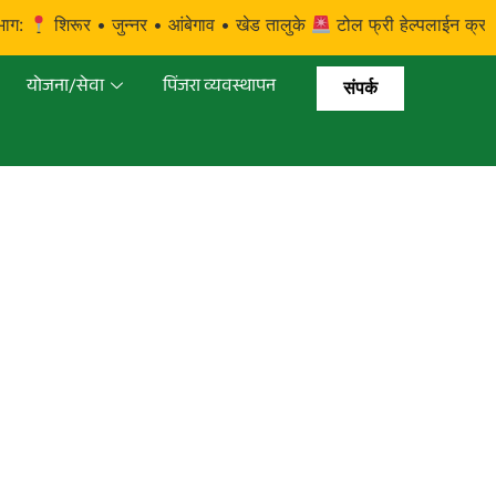
शिरूर • जुन्नर • आंबेगाव • खेड तालुके
टोल फ्री हेल्पलाईन क्रमांक: 18
योजना/सेवा
पिंजरा व्यवस्थापन
संपर्क