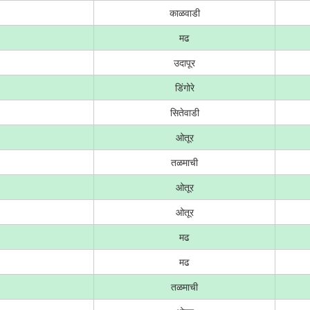
काळवाडी
मढ
उदापूर
डिंगोरे
सितेवाडी
ओतूर
तळमाची
ओतूर
ओतूर
मढ
मढ
तळमाची