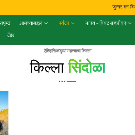
जुन्नर वन विभाग:
्यपृष्ठ
आमच्याबद्दल
पर्यटन
मानव – बिबट सहजीवन
टेंडर
एैतिहासिकदृष्या महत्त्वाचा किल्ला
किल्ला
सिंदोळा