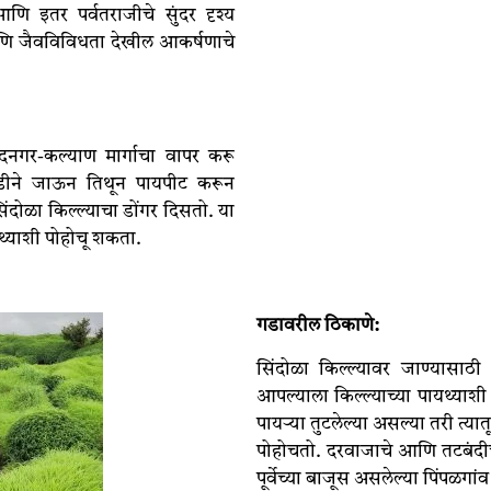
आणि इतर पर्वतराजीचे सुंदर दृश्य
णि जैवविविधता देखील आकर्षणाचे
दनगर-कल्याण मार्गाचा वापर करू
ाडीने जाऊन तिथून पायपीट करून
सिंदोळा किल्ल्याचा डोंगर दिसतो. या
यथ्याशी पोहोचू शकता.
गडावरील
ठिकाणे:
सिंदोळा किल्ल्यावर जाण्यासाठी
आपल्याला किल्ल्याच्या पायथ्याश
पायऱ्या तुटलेल्या असल्या तरी त्यातू
पोहोचतो. दरवाजाचे आणि तटबंद
पूर्वेच्या बाजूस असलेल्या पिंपळ