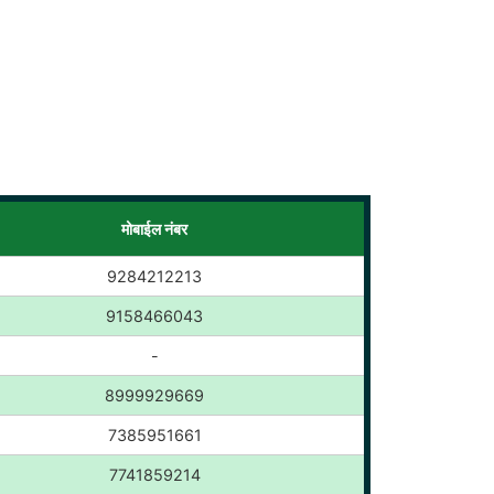
मोबाईल नंबर
9284212213
9158466043
-
8999929669
7385951661
7741859214