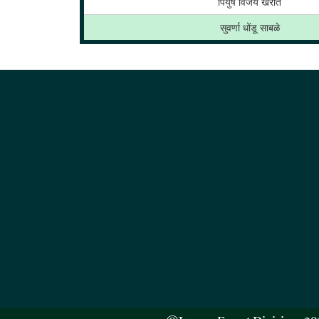
पियुष विजय खरात
सुवर्णा धोंडू साबळे