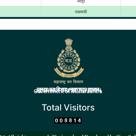
ओतूर
तळमाची
जुन्नर वन विभाग, महाराष्ट्र शासन
JUNNAR FOREST DIVISION
Government of Maharashtra
Total Visitors