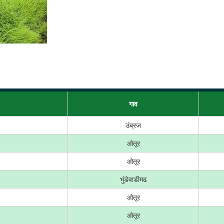
गाव
उंब्रज
ओतूर
ओतूर
भुंडेवाडीमढ
ओतूर
ओतूर