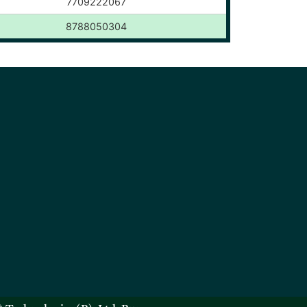
7709222067
8788050304