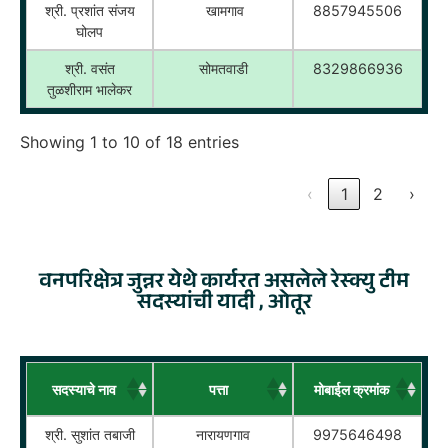
श्री. प्रशांत संजय
खामगाव
8857945506
घोलप
श्री. वसंत
सोमतवाडी
8329866936
तुळशीराम भालेकर
Showing 1 to 10 of 18 entries
‹
1
2
›
वनपरिक्षेत्र जुन्नर येथे कार्यरत असलेले रेस्क्यु टीम
सदस्यांची यादी , ओतूर
सदस्याचे नाव
पत्ता
मोबाईल क्रमांक
श्री. सुशांत तबाजी
नारायणगाव
9975646498