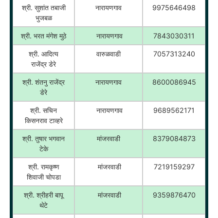
श्री. सुशांत तबाजी
नारायणगाव
9975646498
भुजबळ
श्री. भरत मंगेश मुठे
नारायणगाव
7843030311
श्री. आदित्य
वारुळवाडी
7057313240
राजेंद्र डेरे
श्री. शंतनु राजेंद्र
नारायणगाव
8600086945
डेरे
श्री. सचिन
नारायणगाव
9689562171
किसनराव टाव्हरे
श्री. तुषार भगवान
मांजरवाडी
8379084873
टेके
श्री. रामकृष्ण
मांजरवाडी
7219159297
शिवाजी चोपडा
श्री. श्रीहरी बापू
मांजरवाडी
9359876470
थेटे