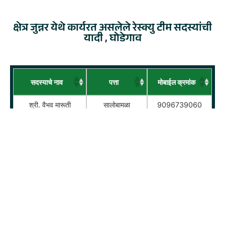
क्षेत्र जुन्नर येथे कार्यरत असलेले रेस्क्यु टीम सदस्यांची
यादी , घोडेगाव
सदस्याचे नाव
पत्ता
मोबाईल क्रमांक
श्री. वैभव मारूती
सालोबामळा
9096739060
घोडेकर
श्री. मनिष दिलीप
परांडा
7558698162
घोडेकर
श्री. रोहित दिलीप
परांडा
9284888702
घोडेकर
श्री. अक्षय आनंद काळे
घोडेगाव
8380813009
श्री. विघ्नेश रविंद्र
सालोबामळा
8983802643
घोडेकर