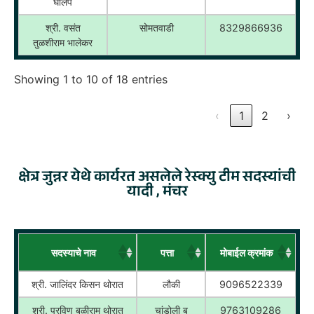
घोलप
श्री. वसंत
सोमतवाडी
8329866936
तुळशीराम भालेकर
Showing 1 to 10 of 18 entries
‹
1
2
›
क्षेत्र जुन्नर येथे कार्यरत असलेले रेस्क्यु टीम सदस्यांची
यादी , मंचर
सदस्याचे नाव
पत्ता
मोबाईल क्रमांक
श्री. जालिंदर किसन थोरात
लौकी
9096522339
श्री. प्रविण बळीराम थोरात
चांडोली बु
9763109286