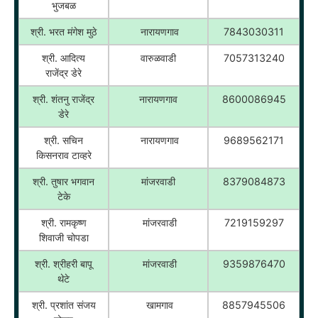
भुजबळ
श्री. भरत मंगेश मुठे
नारायणगाव
7843030311
श्री. आदित्य
वारुळवाडी
7057313240
राजेंद्र डेरे
श्री. शंतनु राजेंद्र
नारायणगाव
8600086945
डेरे
श्री. सचिन
नारायणगाव
9689562171
किसनराव टाव्हरे
श्री. तुषार भगवान
मांजरवाडी
8379084873
टेके
श्री. रामकृष्ण
मांजरवाडी
7219159297
शिवाजी चोपडा
श्री. श्रीहरी बापू
मांजरवाडी
9359876470
थेटे
श्री. प्रशांत संजय
खामगाव
8857945506