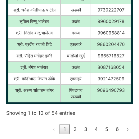
श्री. धनेश कोंडीभाऊ पाटील
खडकी
9730222707
सुशिल विष्णू भालेराव
कळंब
9960029178
श्री. नितीन बाळू भालेराव
कळंब
9960968814
श्री. प्रदीप रावजी शिंदे
एकलहरे
9860204470
श्री. रोहित मनोहर इंदोरे
चांडोली खुर्द
9665716827
श्री. मंगेश भालेराव
कळंब
8087168054
श्री. कॉडीभाऊ किसन डोके
एकलहरे
9921472509
श्री. अरुण शांताराम बांगर
पिंपळगाव
9096490793
खडकी
Showing 1 to 10 of 54 entries
‹
1
2
3
4
5
6
›