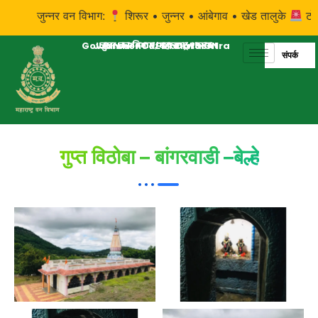
जुन्नर वन विभाग:
शिरूर • जुन्नर • आंबेगाव • खेड तालुके
टोल फ
Government of Maharashtra
JUNNAR FOREST DIVISION
जुन्नर वन विभाग, महाराष्ट्र शासन
संपर्क
गुप्त विठोबा – बांगरवाडी –बेल्हे