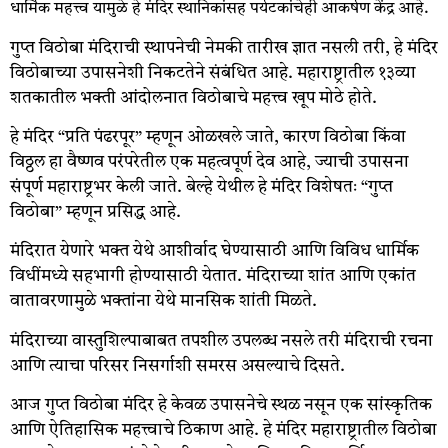
धार्मिक महत्त्व यामुळे हे मंदिर स्थानिकांसह पर्यटकांचेही आकर्षण केंद्र आहे.
गुप्त विठोबा मंदिराची स्थापनेची नेमकी तारीख ज्ञात नसली तरी, हे मंदिर
विठोबाच्या उपासनेशी निकटतेने संबंधित आहे. महाराष्ट्रातील १३व्या
शतकातील भक्ती आंदोलनात विठोबाचे महत्त्व खूप मोठे होते.
हे मंदिर “प्रति पंढरपूर” म्हणून ओळखले जाते, कारण विठोबा किंवा
विठ्ठल हा वैष्णव परंपरेतील एक महत्वपूर्ण देव आहे, ज्याची उपासना
संपूर्ण महाराष्ट्रभर केली जाते. बेल्हे येथील हे मंदिर विशेषतः “गुप्त
विठोबा” म्हणून प्रसिद्ध आहे.
मंदिरात येणारे भक्त येथे आशीर्वाद घेण्यासाठी आणि विविध धार्मिक
विधींमध्ये सहभागी होण्यासाठी येतात. मंदिराच्या शांत आणि एकांत
वातावरणामुळे भक्तांना येथे मानसिक शांती मिळते.
मंदिराच्या वास्तुशिल्पाबाबत तपशील उपलब्ध नसले तरी मंदिराची रचना
आणि त्याचा परिसर निसर्गाशी समरस असल्याचे दिसते.
आज गुप्त विठोबा मंदिर हे केवळ उपासनेचे स्थळ नसून एक सांस्कृतिक
आणि ऐतिहासिक महत्त्वाचे ठिकाण आहे. हे मंदिर महाराष्ट्रातील विठोबा